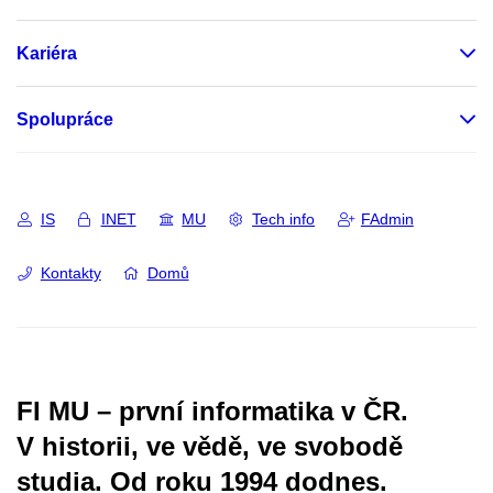
Kariéra
Spolupráce
IS
INET
MU
Tech info
FAdmin
Kontakty
Domů
FI MU – první informatika v ČR.
V historii, ve vědě, ve svobodě
studia.
Od roku 1994 dodnes.