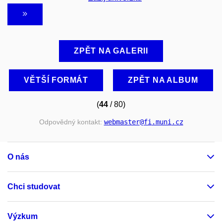
ZPĚT NA GALERII
VĚTŠÍ FORMÁT
ZPĚT NA ALBUM
(
44
/ 80)
Odpovědný kontakt:
webmaster
@fi
.muni
.cz
O nás
Chci studovat
Výzkum