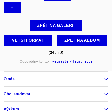
ZPĚT NA GALERII
VĚTŠÍ FORMÁT
ZPĚT NA ALBUM
(
34
/ 80)
Odpovědný kontakt:
webmaster
@fi
.muni
.cz
O nás
Chci studovat
Výzkum