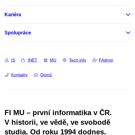
Kariéra
Spolupráce
IS
INET
MU
Tech info
FAdmin
Kontakty
Domů
FI MU – první informatika v ČR.
V historii, ve vědě, ve svobodě
studia.
Od roku 1994 dodnes.