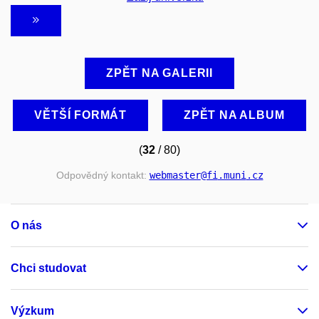
ZPĚT NA GALERII
VĚTŠÍ FORMÁT
ZPĚT NA ALBUM
(
32
/ 80)
Odpovědný kontakt:
webmaster
@fi
.muni
.cz
O nás
Chci studovat
Výzkum