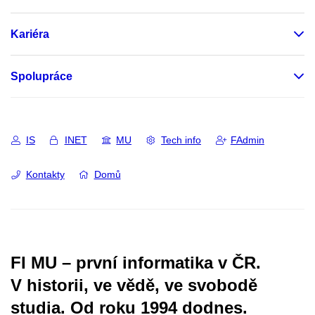
Kariéra
Spolupráce
IS
INET
MU
Tech info
FAdmin
Kontakty
Domů
FI MU – první informatika v ČR.
V historii, ve vědě, ve svobodě
studia.
Od roku 1994 dodnes.