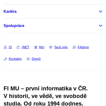
Kariéra
Spolupráce
IS
INET
MU
Tech info
FAdmin
Kontakty
Domů
FI MU – první informatika v ČR.
V historii, ve vědě, ve svobodě
studia.
Od roku 1994 dodnes.