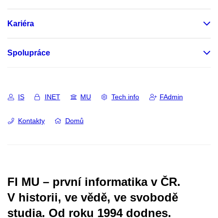
Kariéra
Spolupráce
IS
INET
MU
Tech info
FAdmin
Kontakty
Domů
FI MU – první informatika v ČR.
V historii, ve vědě, ve svobodě
studia.
Od roku 1994 dodnes.