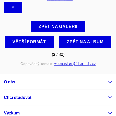
ZPĚT NA GALERII
VĚTŠÍ FORMÁT
ZPĚT NA ALBUM
(
3
/ 80)
Odpovědný kontakt:
webmaster
@fi
.muni
.cz
O nás
Chci studovat
Výzkum