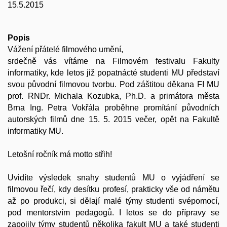
15.5.2015
Popis
Vážení přátelé filmového umění,
srdečně vás vítáme na Filmovém festivalu Fakulty
informatiky, kde letos již popatnácté studenti MU představí
svou původní filmovou tvorbu. Pod záštitou děkana FI MU
prof. RNDr. Michala Kozubka, Ph.D. a primátora města
Brna Ing. Petra Vokřála proběhne promítání původních
autorských filmů dne 15. 5. 2015 večer, opět na Fakultě
informatiky MU.
Letošní ročník má motto střih!
Uvidíte výsledek snahy studentů MU o vyjádření se
filmovou řečí, kdy desítku profesí, prakticky vše od námětu
až po produkci, si dělají malé týmy studenti svépomocí,
pod mentorstvím pedagogů. I letos se do přípravy se
zapojily týmy studentů několika fakult MU a také studenti