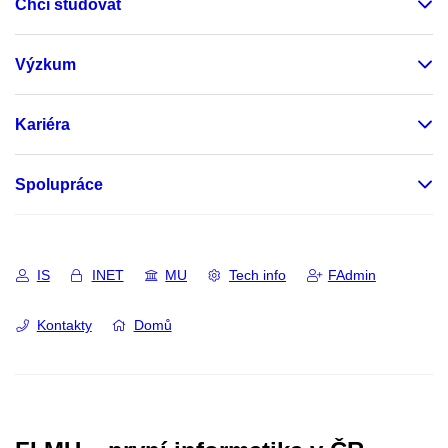
Chci studovat
Výzkum
Kariéra
Spolupráce
IS
INET
MU
Tech info
FAdmin
Kontakty
Domů