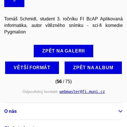
Tomáš Schmidl, student 3. ročníku FI BcAP Aplikovaná
informatika, autor vítězného snímku - sci-fi komedie
Pygmalion
ZPĚT NA GALERII
VĚTŠÍ FORMÁT
ZPĚT NA ALBUM
(
56
/ 75)
Odpovědný kontakt:
webmaster
@fi
.muni
.cz
O nás