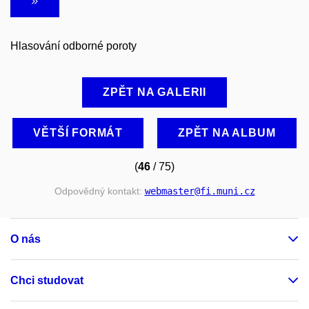
Hlasování odborné poroty
ZPĚT NA GALERII
VĚTŠÍ FORMÁT
ZPĚT NA ALBUM
(
46
/ 75)
Odpovědný kontakt:
webmaster
@fi
.muni
.cz
O nás
Chci studovat