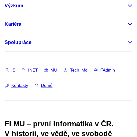
Výzkum
Kariéra
Spolupráce
IS
INET
MU
Tech info
FAdmin
Kontakty
Domů
FI MU – první informatika v ČR.
V historii, ve vědě, ve svobodě