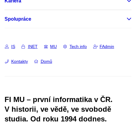
Kariéra
Spolupráce
IS
INET
MU
Tech info
FAdmin
Kontakty
Domů
FI MU – první informatika v ČR.
V historii, ve vědě, ve svobodě
studia.
Od roku 1994 dodnes.