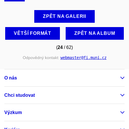
ZPĚT NA GALERII
VĚTŠÍ FORMÁT
ZPĚT NA ALBUM
(
24
/ 62)
Odpovědný kontakt:
webmaster
@fi
.muni
.cz
O nás
Chci studovat
Výzkum