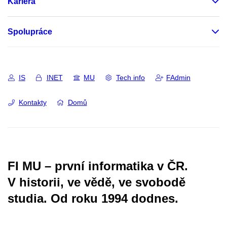
Kariéra
Spolupráce
IS
INET
MU
Tech info
FAdmin
Kontakty
Domů
FI MU – první informatika v ČR.
V historii, ve vědě, ve svobodě
studia.
Od roku 1994 dodnes.