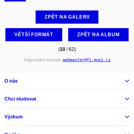
ZPĚT NA GALERII
VĚTŠÍ FORMÁT
ZPĚT NA ALBUM
(
10
/ 62)
Odpovědný kontakt:
webmaster
@fi
.muni
.cz
O nás
Chci studovat
Výzkum