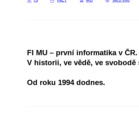
IS
INET
MU
Tech info
FI MU – první informatika v ČR.
V historii, ve vědě, ve svobodě 
Od roku 1994 dodnes.