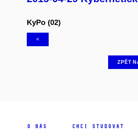
KyPo (02)
ZPĚT N
O NÁS
CHCI STUDOVAT