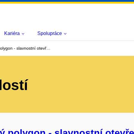
Kariéra
Spolupráce
olygon - slavnostní otevř…
lostí
ý polygon - slavnostní otevře