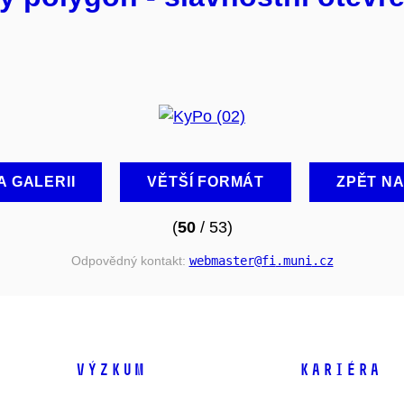
A GALERII
VĚTŠÍ FORMÁT
ZPĚT N
(
50
/ 53)
Odpovědný kontakt:
webmaster
@fi
.muni
.cz
VÝZKUM
KARIÉRA