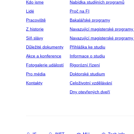
Kdo jsme
Nabídka studijních programů
Lidé
Proč na FI
Pracoviště
Bakalářské programy
Z historie
Navazující magisterské programy
Síň slávy
Navazující magisterské programy 
Důležité dokumenty
Přihláška ke studiu
Akce a konference
Informace o studiu
Fotogalerie událostí
Rigorózní řízení
Pro média
Doktorské studium
Kontakty
Celoživotní vzdělávání
Dny otevřených dveří