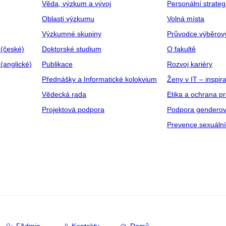
Věda, výzkum a vývoj
Personální strate
Oblasti výzkumu
Volná místa
Výzkumné skupiny
Průvodce výběrov
 (české)
Doktorské studium
O fakultě
(anglické)
Publikace
Rozvoj kariéry
Přednášky a Informatické kolokvium
Ženy v IT – inspira
Vědecká rada
Etika a ochrana p
Projektová podpora
Podpora genderov
Prevence sexuáln