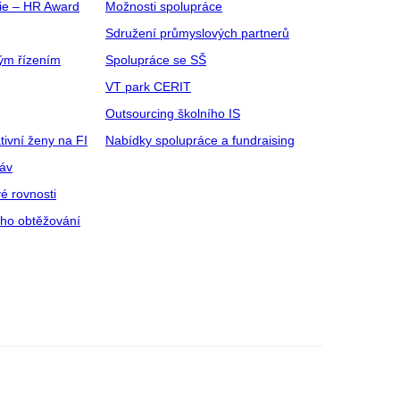
gie – HR Award
Možnosti spolupráce
Sdružení průmyslových partnerů
ým řízením
Spolupráce se SŠ
VT park CERIT
Outsourcing školního IS
tivní ženy na FI
Nabídky spolupráce a fundraising
ráv
é rovnosti
ího obtěžování