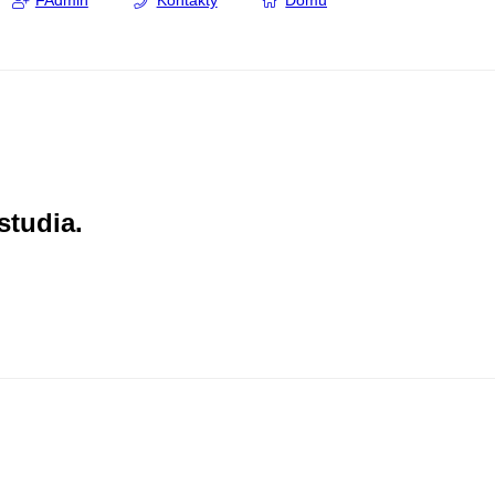
FAdmin
Kontakty
Domů
studia.