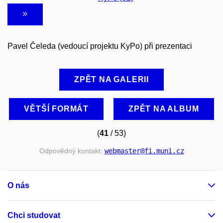
Pavel Čeleda (vedoucí projektu KyPo) při prezentaci
ZPĚT NA GALERII
VĚTŠÍ FORMÁT
ZPĚT NA ALBUM
(
41
/ 53)
Odpovědný kontakt:
webmaster
@fi
.muni
.cz
O nás
Chci studovat