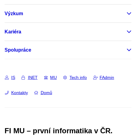
Výzkum
Kariéra
Spolupráce
IS
INET
MU
Tech info
FAdmin
Kontakty
Domů
FI MU – první informatika v ČR.