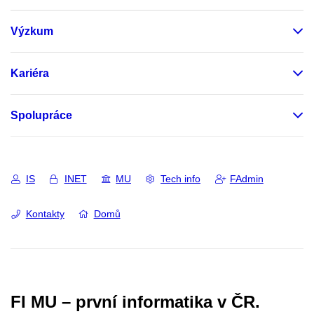
Výzkum
Kariéra
Spolupráce
IS
INET
MU
Tech info
FAdmin
Kontakty
Domů
FI MU – první informatika v ČR.