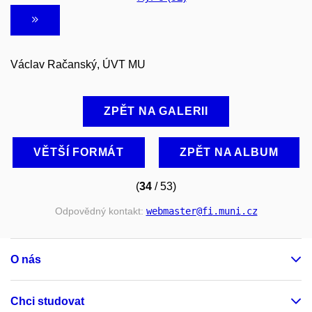
Václav Račanský, ÚVT MU
ZPĚT NA GALERII
VĚTŠÍ FORMÁT
ZPĚT NA ALBUM
(
34
/ 53)
Odpovědný kontakt:
webmaster
@fi
.muni
.cz
O nás
Chci studovat