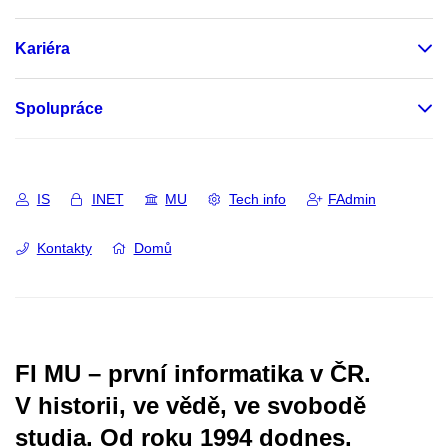
Kariéra
Spolupráce
IS
INET
MU
Tech info
FAdmin
Kontakty
Domů
FI MU – první informatika v ČR.
V historii, ve vědě, ve svobodě
studia.
Od roku 1994 dodnes.