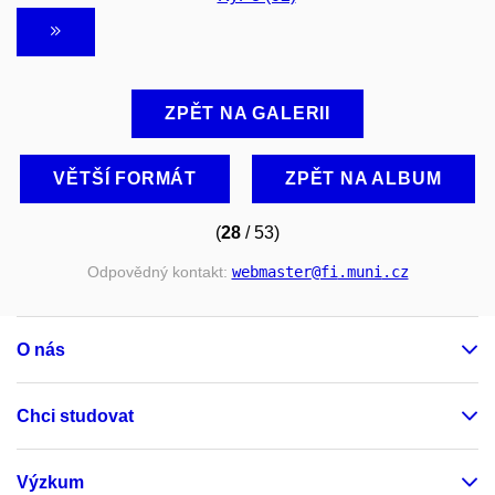
ZPĚT NA GALERII
VĚTŠÍ FORMÁT
ZPĚT NA ALBUM
(
28
/ 53)
Odpovědný kontakt:
webmaster
@fi
.muni
.cz
O nás
Chci studovat
Výzkum