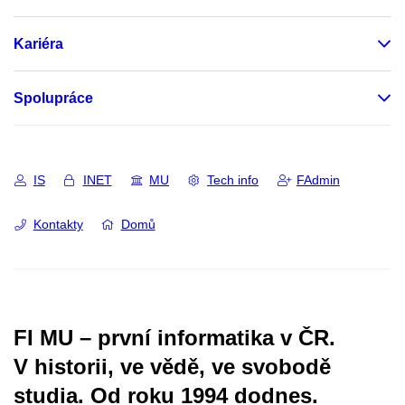
Kariéra
Spolupráce
IS
INET
MU
Tech info
FAdmin
Kontakty
Domů
FI MU – první informatika v ČR.
V historii, ve vědě, ve svobodě
studia.
Od roku 1994 dodnes.