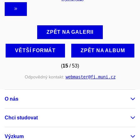
ZPĚT NA GALERII
VĚTŠÍ FORMÁT
ZPĚT NA ALBUM
(
15
/ 53)
Odpovědný kontakt:
webmaster
@fi
.muni
.cz
O nás
Chci studovat
Výzkum