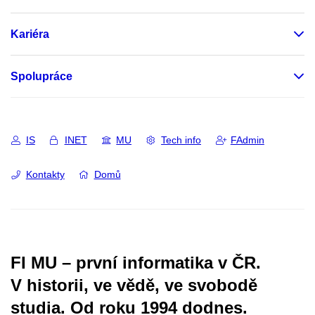
Kariéra
Spolupráce
IS
INET
MU
Tech info
FAdmin
Kontakty
Domů
FI MU – první informatika v ČR.
V historii, ve vědě, ve svobodě
studia.
Od roku 1994 dodnes.