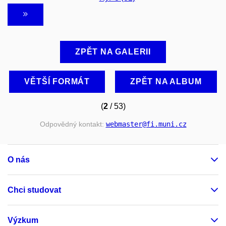
ZPĚT NA GALERII
VĚTŠÍ FORMÁT
ZPĚT NA ALBUM
(
2
/ 53)
Odpovědný kontakt:
webmaster
@fi
.muni
.cz
O nás
Chci studovat
Výzkum