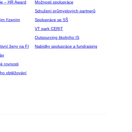
gie – HR Award
Možnosti spolupráce
Sdružení průmyslových partnerů
ým řízením
Spolupráce se SŠ
VT park CERIT
Outsourcing školního IS
tivní ženy na FI
Nabídky spolupráce a fundraising
ráv
é rovnosti
ího obtěžování