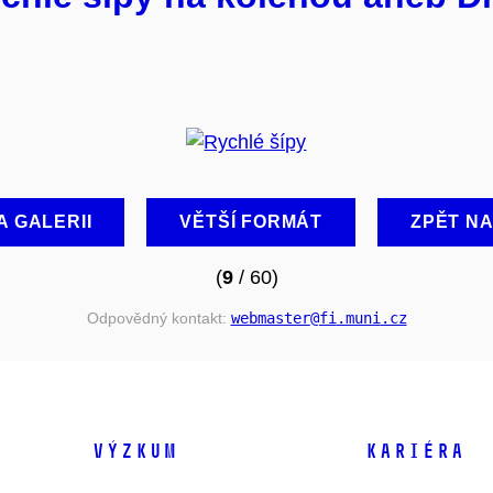
A GALERII
VĚTŠÍ FORMÁT
ZPĚT N
(
9
/ 60)
Odpovědný kontakt:
webmaster
@fi
.muni
.cz
VÝZKUM
KARIÉRA