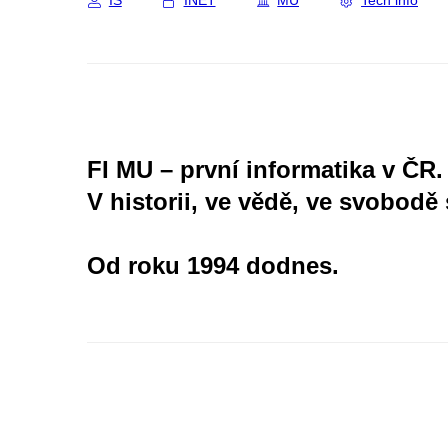
IS
INET
MU
Tech info
FI MU – první informatika v ČR.
V historii, ve vědě, ve svobodě 
Od roku 1994 dodnes.