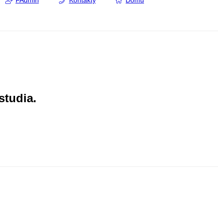
FAdmin
Kontakty
Domů
studia.