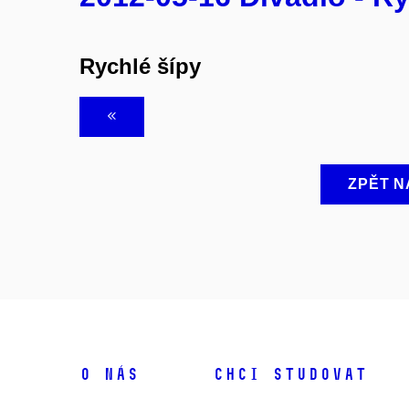
Rychlé šípy
ZPĚT N
O NÁS
CHCI STUDOVAT