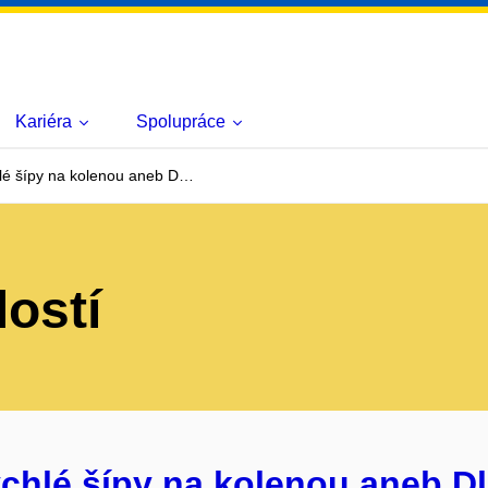
Kariéra
Spolupráce
hlé šípy na kolenou aneb D…
lostí
chlé šípy na kolenou aneb Dl