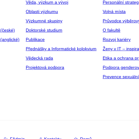
Věda, výzkum a vývoj
Personální strate
Oblasti výzkumu
Volná místa
Výzkumné skupiny
Průvodce výběrov
 (české)
Doktorské studium
O fakultě
(anglické)
Publikace
Rozvoj kariéry
Přednášky a Informatické kolokvium
Ženy v IT – inspira
Vědecká rada
Etika a ochrana p
Projektová podpora
Podpora genderov
Prevence sexuáln