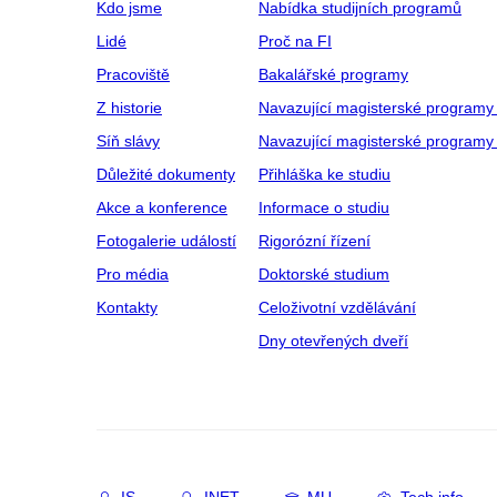
Kdo jsme
Nabídka studijních programů
Lidé
Proč na FI
Pracoviště
Bakalářské programy
Z historie
Navazující magisterské programy
Síň slávy
Navazující magisterské programy 
Důležité dokumenty
Přihláška ke studiu
Akce a konference
Informace o studiu
Fotogalerie událostí
Rigorózní řízení
Pro média
Doktorské studium
Kontakty
Celoživotní vzdělávání
Dny otevřených dveří