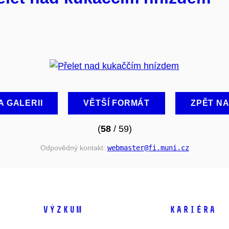
A GALERII
VĚTŠÍ FORMÁT
ZPĚT N
(
58
/ 59)
Odpovědný kontakt:
webmaster
@fi
.muni
.cz
VÝZKUM
KARIÉRA