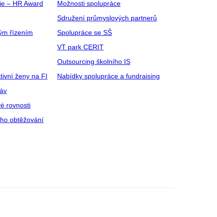
gie – HR Award
Možnosti spolupráce
Sdružení průmyslových partnerů
ým řízením
Spolupráce se SŠ
VT park CERIT
Outsourcing školního IS
tivní ženy na FI
Nabídky spolupráce a fundraising
ráv
é rovnosti
ího obtěžování