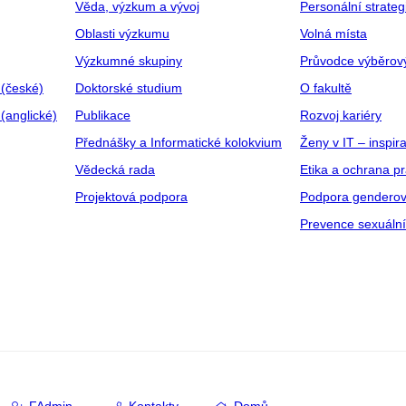
Věda, výzkum a vývoj
Personální strate
Oblasti výzkumu
Volná místa
Výzkumné skupiny
Průvodce výběrov
 (české)
Doktorské studium
O fakultě
(anglické)
Publikace
Rozvoj kariéry
Přednášky a Informatické kolokvium
Ženy v IT – inspira
Vědecká rada
Etika a ochrana p
Projektová podpora
Podpora genderov
Prevence sexuáln