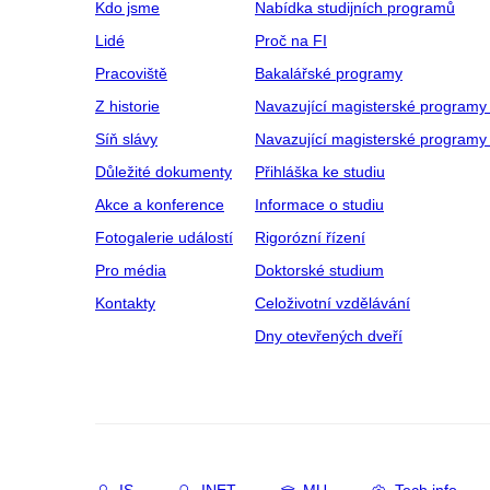
Kdo jsme
Nabídka studijních programů
Lidé
Proč na FI
Pracoviště
Bakalářské programy
Z historie
Navazující magisterské programy
Síň slávy
Navazující magisterské programy 
Důležité dokumenty
Přihláška ke studiu
Akce a konference
Informace o studiu
Fotogalerie událostí
Rigorózní řízení
Pro média
Doktorské studium
Kontakty
Celoživotní vzdělávání
Dny otevřených dveří