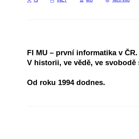
IS
INET
MU
Tech info
FI MU – první informatika v ČR.
V historii, ve vědě, ve svobodě 
Od roku 1994 dodnes.