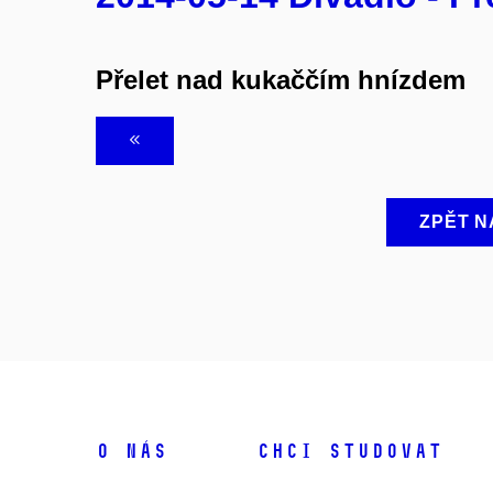
Přelet nad kukaččím hnízdem
ZPĚT N
O NÁS
CHCI STUDOVAT