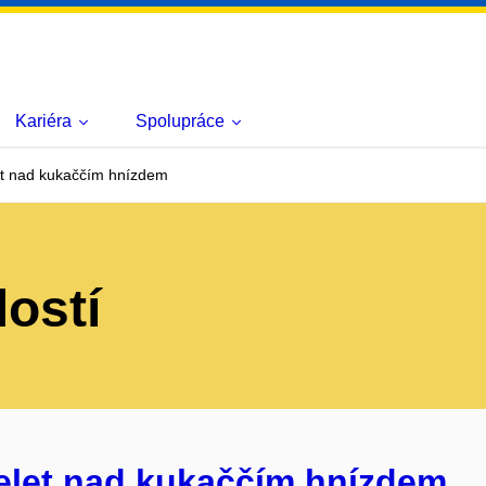
Kariéra
Spolupráce
et nad kukaččím hnízdem
lostí
řelet nad kukaččím hnízdem