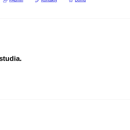
FAdmin
Kontakty
Domů
studia.