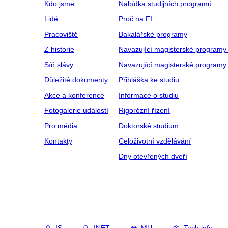
Kdo jsme
Nabídka studijních programů
Lidé
Proč na FI
Pracoviště
Bakalářské programy
Z historie
Navazující magisterské programy
Síň slávy
Navazující magisterské programy 
Důležité dokumenty
Přihláška ke studiu
Akce a konference
Informace o studiu
Fotogalerie událostí
Rigorózní řízení
Pro média
Doktorské studium
Kontakty
Celoživotní vzdělávání
Dny otevřených dveří