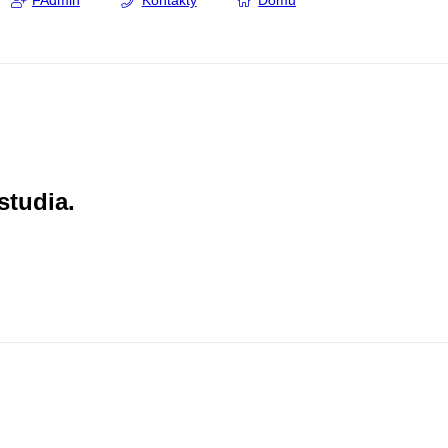
FAdmin
Kontakty
Domů
studia.