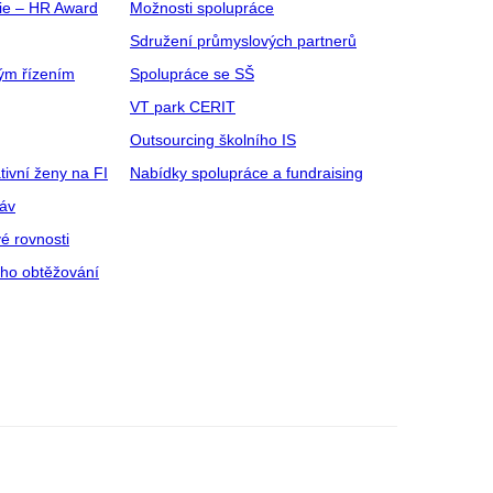
gie – HR Award
Možnosti spolupráce
Sdružení průmyslových partnerů
ým řízením
Spolupráce se SŠ
VT park CERIT
Outsourcing školního IS
tivní ženy na FI
Nabídky spolupráce a fundraising
ráv
é rovnosti
ího obtěžování