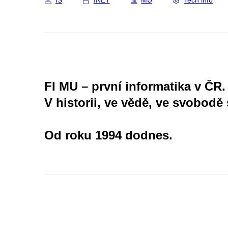
IS
INET
MU
Tech info
FI MU – první informatika v ČR.
V historii, ve vědě, ve svobodě 
Od roku 1994 dodnes.