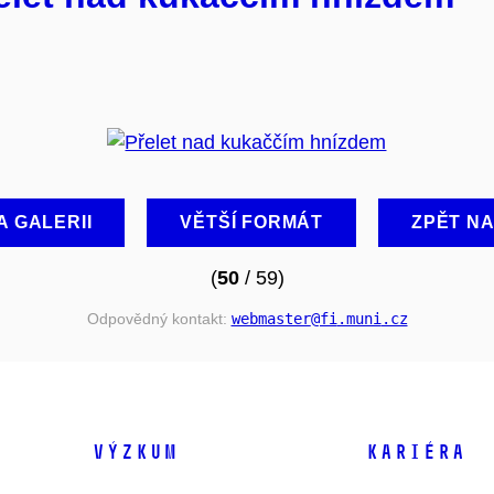
A GALERII
VĚTŠÍ FORMÁT
ZPĚT N
(
50
/ 59)
Odpovědný kontakt:
webmaster
@fi
.muni
.cz
VÝZKUM
KARIÉRA