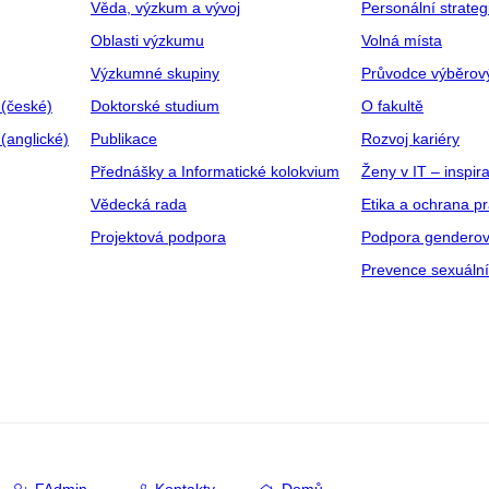
Věda, výzkum a vývoj
Personální strate
Oblasti výzkumu
Volná místa
Výzkumné skupiny
Průvodce výběrov
 (české)
Doktorské studium
O fakultě
(anglické)
Publikace
Rozvoj kariéry
Přednášky a Informatické kolokvium
Ženy v IT – inspira
Vědecká rada
Etika a ochrana p
Projektová podpora
Podpora genderov
Prevence sexuáln