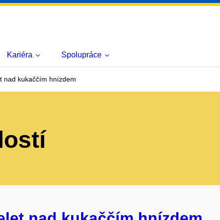
Kariéra
Spolupráce
et nad kukaččím hnízdem
lostí
řelet nad kukaččím hnízdem