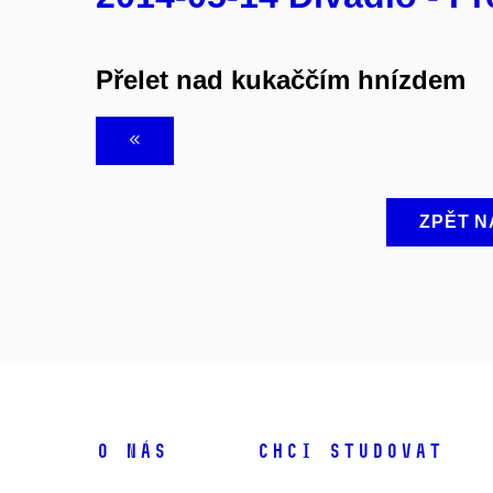
Přelet nad kukaččím hnízdem
ZPĚT N
O NÁS
CHCI STUDOVAT