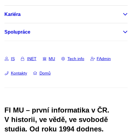
Kariéra
Spolupráce
IS
INET
MU
Tech info
FAdmin
Kontakty
Domů
FI MU – první informatika v ČR.
V historii, ve vědě, ve svobodě
studia.
Od roku 1994 dodnes.