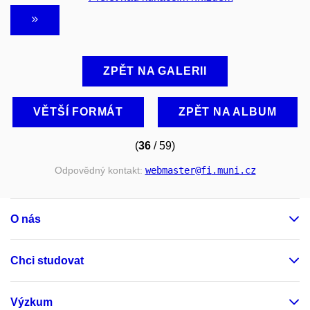
ZPĚT NA GALERII
VĚTŠÍ FORMÁT
ZPĚT NA ALBUM
(
36
/ 59)
Odpovědný kontakt:
webmaster
@fi
.muni
.cz
O nás
Chci studovat
Výzkum