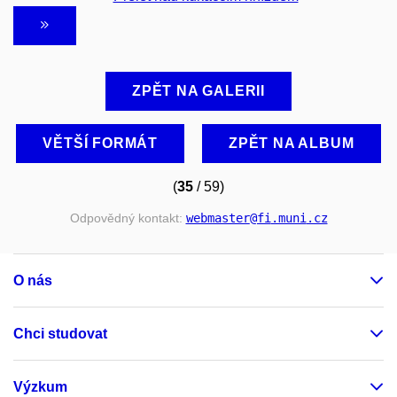
ZPĚT NA GALERII
VĚTŠÍ FORMÁT
ZPĚT NA ALBUM
(
35
/ 59)
Odpovědný kontakt:
webmaster
@fi
.muni
.cz
O nás
Chci studovat
Výzkum