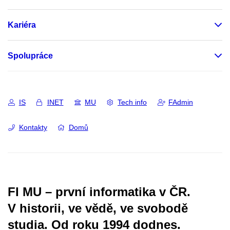
Kariéra
Spolupráce
IS
INET
MU
Tech info
FAdmin
Kontakty
Domů
FI MU – první informatika v ČR.
V historii, ve vědě, ve svobodě
studia.
Od roku 1994 dodnes.