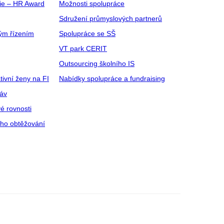
gie – HR Award
Možnosti spolupráce
Sdružení průmyslových partnerů
ým řízením
Spolupráce se SŠ
VT park CERIT
Outsourcing školního IS
tivní ženy na FI
Nabídky spolupráce a fundraising
ráv
é rovnosti
ího obtěžování