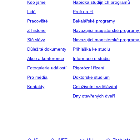
Kdo jsme
Nabídka studijních programů
Lidé
Proč na FI
Pracoviště
Bakalářské programy
Z historie
Navazující magisterské programy
Síň slávy
Navazující magisterské programy 
Důležité dokumenty
Přihláška ke studiu
Akce a konference
Informace o studiu
Fotogalerie událostí
Rigorózní řízení
Pro média
Doktorské studium
Kontakty
Celoživotní vzdělávání
Dny otevřených dveří