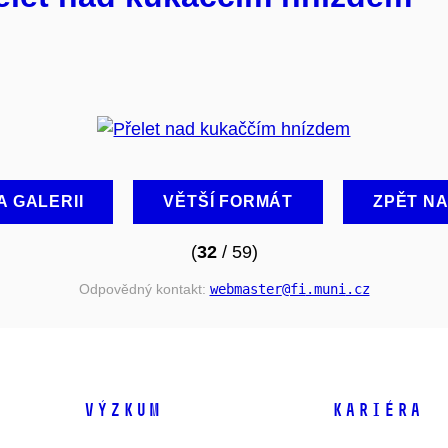
A GALERII
VĚTŠÍ FORMÁT
ZPĚT N
(
32
/ 59)
Odpovědný kontakt:
webmaster
@fi
.muni
.cz
VÝZKUM
KARIÉRA