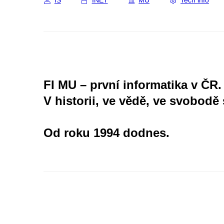
IS
INET
MU
Tech info
FI MU – první informatika v ČR.
V historii, ve vědě, ve svobodě 
Od roku 1994 dodnes.