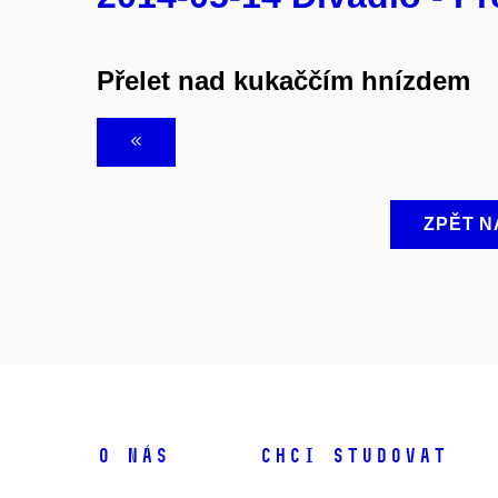
Přelet nad kukaččím hnízdem
ZPĚT N
O NÁS
CHCI STUDOVAT