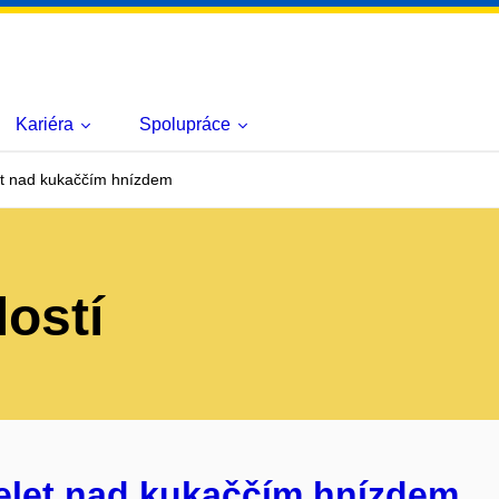
Kariéra
Spolupráce
et nad kukaččím hnízdem
lostí
řelet nad kukaččím hnízdem