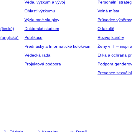
Věda, výzkum a vývoj
Personální strate
Oblasti výzkumu
Volná místa
Výzkumné skupiny
Průvodce výběrov
 (české)
Doktorské studium
O fakultě
(anglické)
Publikace
Rozvoj kariéry
Přednášky a Informatické kolokvium
Ženy v IT – inspira
Vědecká rada
Etika a ochrana p
Projektová podpora
Podpora genderov
Prevence sexuáln