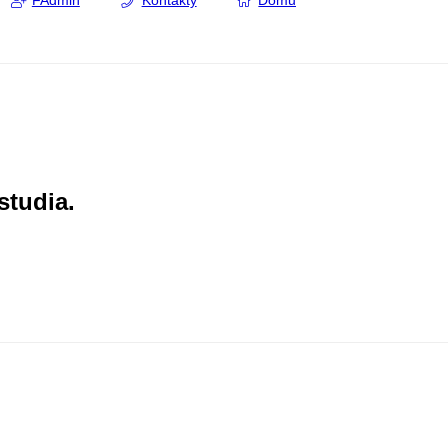
FAdmin
Kontakty
Domů
studia.