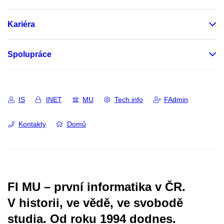
Kariéra
Spolupráce
IS
INET
MU
Tech info
FAdmin
Kontakty
Domů
FI MU – první informatika v ČR.
V historii, ve vědě, ve svobodě
studia.
Od roku 1994 dodnes.