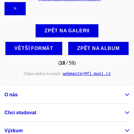
ZPĚT NA GALERII
VĚTŠÍ FORMÁT
ZPĚT NA ALBUM
(
18
/ 59)
Odpovědný kontakt:
webmaster
@fi
.muni
.cz
O nás
Chci studovat
Výzkum