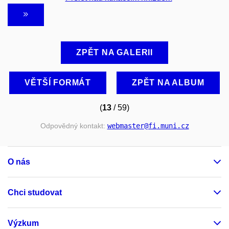
ZPĚT NA GALERII
VĚTŠÍ FORMÁT
ZPĚT NA ALBUM
(
13
/ 59)
Odpovědný kontakt:
webmaster
@fi
.muni
.cz
O nás
Chci studovat
Výzkum