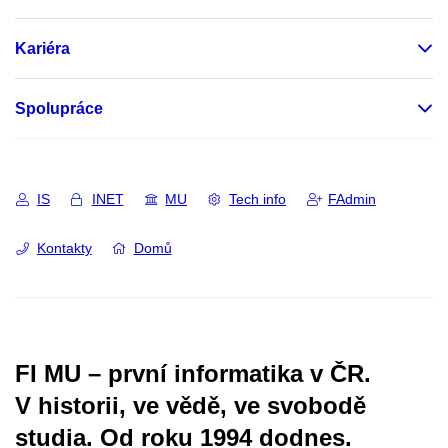
Kariéra
Spolupráce
IS
INET
MU
Tech info
FAdmin
Kontakty
Domů
FI MU – první informatika v ČR.
V historii, ve vědě, ve svobodě
studia.
Od roku 1994 dodnes.