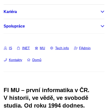
Kariéra
Spolupráce
IS
INET
MU
Tech info
FAdmin
Kontakty
Domů
FI MU – první informatika v ČR.
V historii, ve vědě, ve svobodě
studia.
Od roku 1994 dodnes.