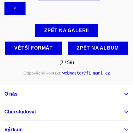
ZPĚT NA GALERII
VĚTŠÍ FORMÁT
ZPĚT NA ALBUM
(
7
/ 59)
Odpovědný kontakt:
webmaster
@fi
.muni
.cz
O nás
Chci studovat
Výzkum