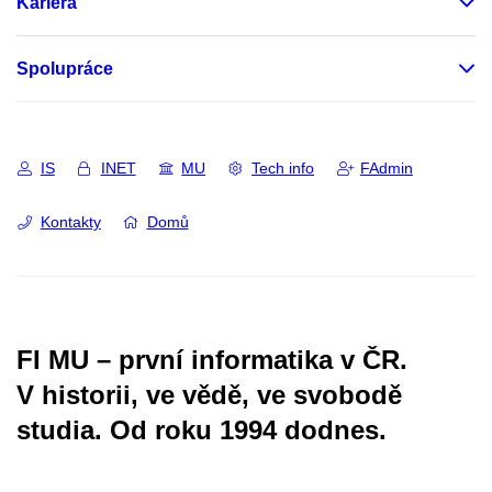
Kariéra
Spolupráce
IS
INET
MU
Tech info
FAdmin
Kontakty
Domů
FI MU – první informatika v ČR.
V historii, ve vědě, ve svobodě
studia.
Od roku 1994 dodnes.