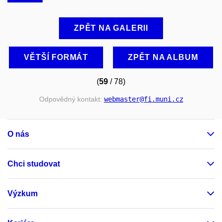
ZPĚT NA GALERII
VĚTŠÍ FORMÁT
ZPĚT NA ALBUM
(
59
/ 78)
Odpovědný kontakt:
webmaster
@fi
.muni
.cz
O nás
Chci studovat
Výzkum