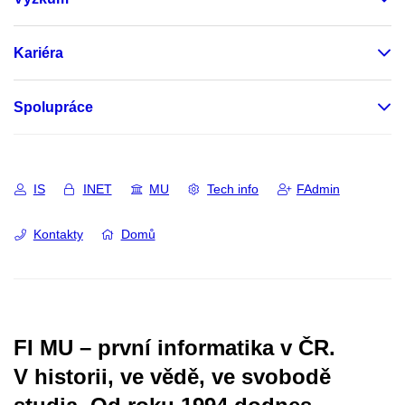
Kariéra
Spolupráce
IS
INET
MU
Tech info
FAdmin
Kontakty
Domů
FI MU – první informatika v ČR.
V historii, ve vědě, ve svobodě