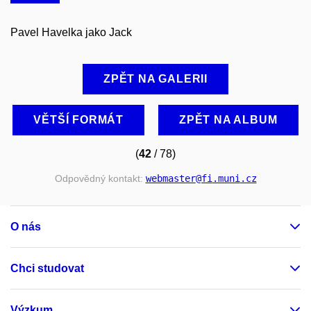
Pavel Havelka jako Jack
ZPĚT NA GALERII
VĚTŠÍ FORMÁT
ZPĚT NA ALBUM
(
42
/ 78)
Odpovědný kontakt:
webmaster
@fi
.muni
.cz
O nás
Chci studovat
Výzkum