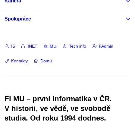
Kariéra
Spolupráce
IS
INET
MU
Tech info
FAdmin
Kontakty
Domů
FI MU – první informatika v ČR.
V historii, ve vědě, ve svobodě
studia.
Od roku 1994 dodnes.