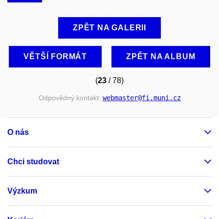
ZPĚT NA GALERII
VĚTŠÍ FORMÁT
ZPĚT NA ALBUM
(
23
/ 78)
Odpovědný kontakt:
webmaster
@fi
.muni
.cz
O nás
Chci studovat
Výzkum