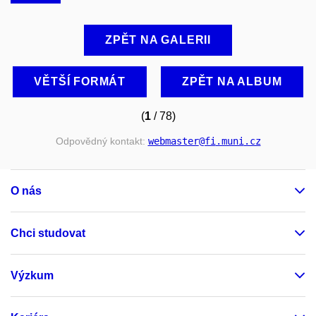
ZPĚT NA GALERII
VĚTŠÍ FORMÁT
ZPĚT NA ALBUM
(
1
/ 78)
Odpovědný kontakt:
webmaster
@fi
.muni
.cz
O nás
Chci studovat
Výzkum