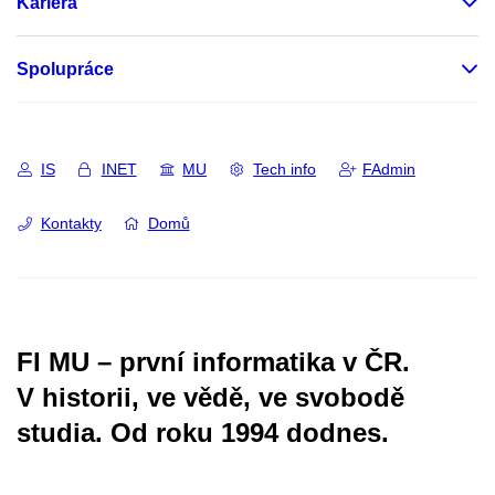
Kariéra
Spolupráce
IS
INET
MU
Tech info
FAdmin
Kontakty
Domů
FI MU – první informatika v ČR.
V historii, ve vědě, ve svobodě
studia.
Od roku 1994 dodnes.