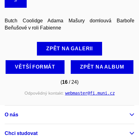
Butch Coolidge Adama Mašury domlouvá Barboře
Beňušové v roli Fabienne
ZPĚT NA GALERII
VĚTŠÍ FORMÁT
ZPĚT NA ALBUM
(
16
/ 24)
Odpovědný kontakt:
webmaster
@fi
.muni
.cz
O nás
Chci studovat