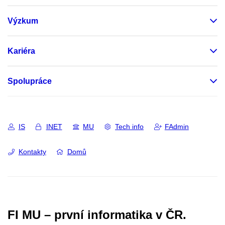
Výzkum
Kariéra
Spolupráce
IS
INET
MU
Tech info
FAdmin
Kontakty
Domů
FI MU – první informatika v ČR.