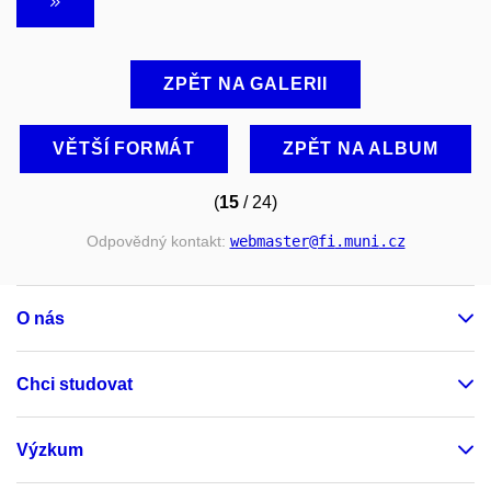
ZPĚT NA GALERII
VĚTŠÍ FORMÁT
ZPĚT NA ALBUM
(
15
/ 24)
Odpovědný kontakt:
webmaster
@fi
.muni
.cz
O nás
Chci studovat
Výzkum