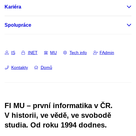
Kariéra
Spolupráce
IS
INET
MU
Tech info
FAdmin
Kontakty
Domů
FI MU – první informatika v ČR.
V historii, ve vědě, ve svobodě
studia.
Od roku 1994 dodnes.