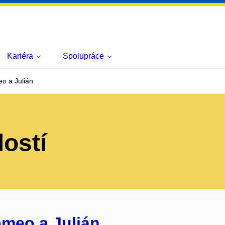
Kariéra
Spolupráce
o a Julián
lostí
omeo a Julián