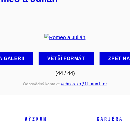
A GALERII
VĚTŠÍ FORMÁT
ZPĚT N
(
44
/ 44)
Odpovědný kontakt:
webmaster
@fi
.muni
.cz
VÝZKUM
KARIÉRA