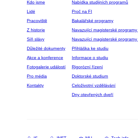
Kdo jsme
Nabídka studijních programů
Lidé
Proč na FI
Pracoviště
Bakalářské programy
Z historie
Navazující magisterské programy
Síň slávy
Navazující magisterské programy 
Důležité dokumenty
Přihláška ke studiu
Akce a konference
Informace o studiu
Fotogalerie událostí
Rigorózní řízení
Pro média
Doktorské studium
Kontakty
Celoživotní vzdělávání
Dny otevřených dveří