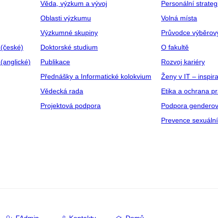
Věda, výzkum a vývoj
Personální strate
Oblasti výzkumu
Volná místa
Výzkumné skupiny
Průvodce výběrov
 (české)
Doktorské studium
O fakultě
(anglické)
Publikace
Rozvoj kariéry
Přednášky a Informatické kolokvium
Ženy v IT – inspira
Vědecká rada
Etika a ochrana p
Projektová podpora
Podpora genderov
Prevence sexuáln