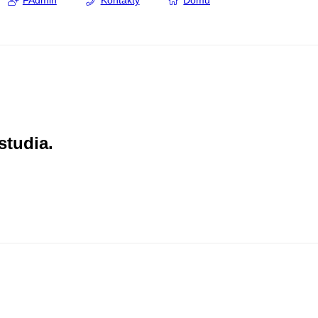
FAdmin
Kontakty
Domů
studia.