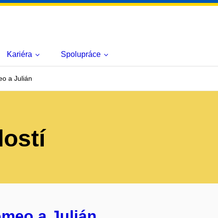
Kariéra
Spolupráce
o a Julián
lostí
omeo a Julián