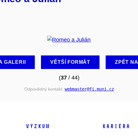
A GALERII
VĚTŠÍ FORMÁT
ZPĚT N
(
37
/ 44)
Odpovědný kontakt:
webmaster
@fi
.muni
.cz
VÝZKUM
KARIÉRA