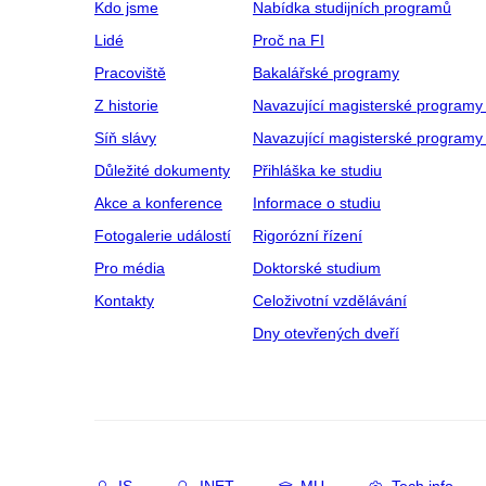
Kdo jsme
Nabídka studijních programů
Lidé
Proč na FI
Pracoviště
Bakalářské programy
Z historie
Navazující magisterské programy
Síň slávy
Navazující magisterské programy 
Důležité dokumenty
Přihláška ke studiu
Akce a konference
Informace o studiu
Fotogalerie událostí
Rigorózní řízení
Pro média
Doktorské studium
Kontakty
Celoživotní vzdělávání
Dny otevřených dveří