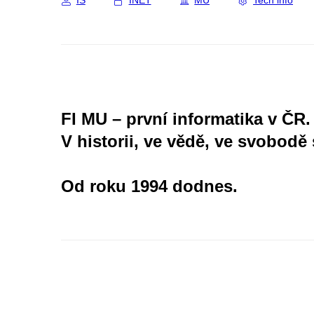
IS
INET
MU
Tech info
FI MU – první informatika v ČR.
V historii, ve vědě, ve svobodě 
Od roku 1994 dodnes.