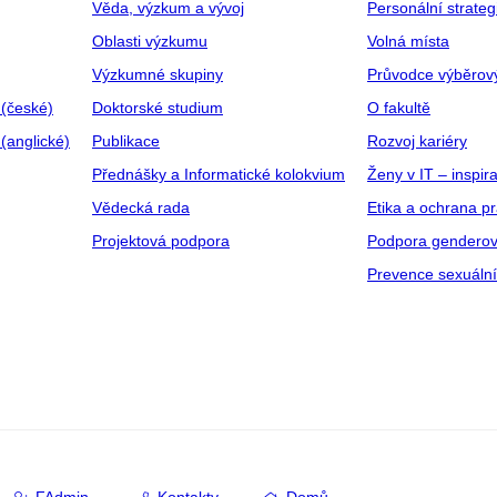
Věda, výzkum a vývoj
Personální strate
Oblasti výzkumu
Volná místa
Výzkumné skupiny
Průvodce výběrov
 (české)
Doktorské studium
O fakultě
(anglické)
Publikace
Rozvoj kariéry
Přednášky a Informatické kolokvium
Ženy v IT – inspira
Vědecká rada
Etika a ochrana p
Projektová podpora
Podpora genderov
Prevence sexuáln