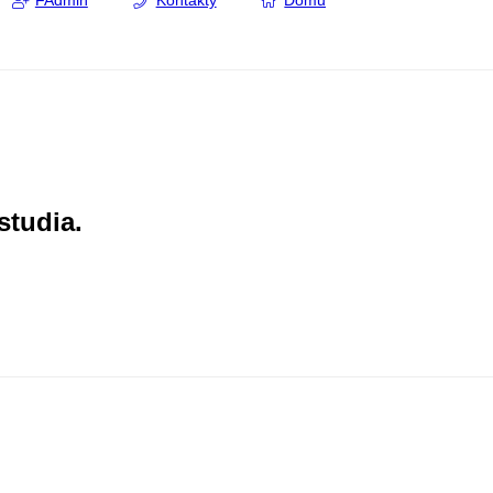
FAdmin
Kontakty
Domů
studia.