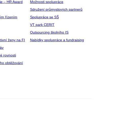
gie – HR Award
Možnosti spolupráce
Sdružení průmyslových partnerů
ým řízením
Spolupráce se SŠ
VT park CERIT
Outsourcing školního IS
tivní ženy na FI
Nabídky spolupráce a fundraising
ráv
é rovnosti
ího obtěžování