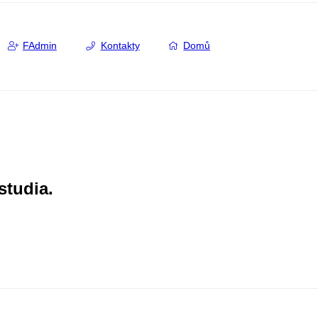
FAdmin
Kontakty
Domů
studia.