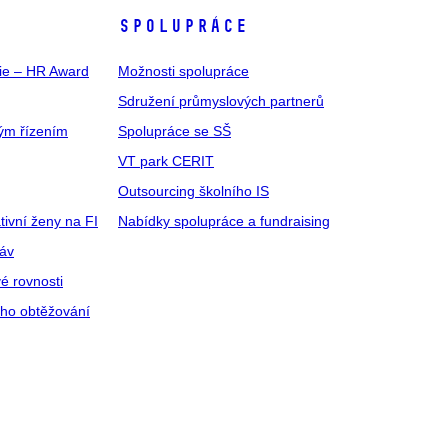
SPOLUPRÁCE
gie – HR Award
Možnosti spolupráce
Sdružení průmyslových partnerů
ým řízením
Spolupráce se SŠ
VT park CERIT
Outsourcing školního IS
tivní ženy na FI
Nabídky spolupráce a fundraising
ráv
é rovnosti
ího obtěžování