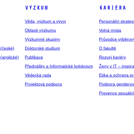
VÝZKUM
KARIÉRA
Věda, výzkum a vývoj
Personální strate
Oblasti výzkumu
Volná místa
Výzkumné skupiny
Průvodce výběrov
 (české)
Doktorské studium
O fakultě
(anglické)
Publikace
Rozvoj kariéry
Přednášky a Informatické kolokvium
Ženy v IT – inspira
Vědecká rada
Etika a ochrana p
Projektová podpora
Podpora genderov
Prevence sexuáln