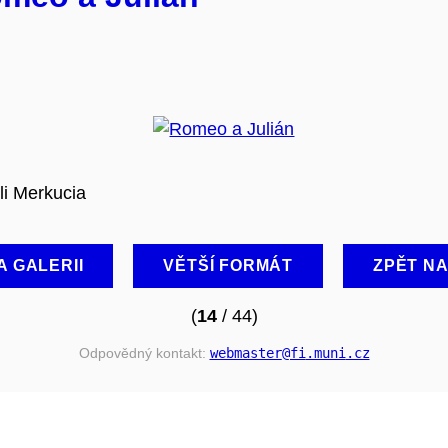
li Merkucia
A GALERII
VĚTŠÍ FORMÁT
ZPĚT N
(
14
/ 44)
Odpovědný kontakt:
webmaster
@fi
.muni
.cz