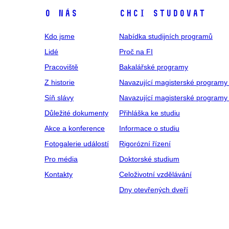
O NÁS
CHCI STUDOVAT
Kdo jsme
Nabídka studijních programů
Lidé
Proč na FI
Pracoviště
Bakalářské programy
Z historie
Navazující magisterské programy
Síň slávy
Navazující magisterské programy 
Důležité dokumenty
Přihláška ke studiu
Akce a konference
Informace o studiu
Fotogalerie událostí
Rigorózní řízení
Pro média
Doktorské studium
Kontakty
Celoživotní vzdělávání
Dny otevřených dveří