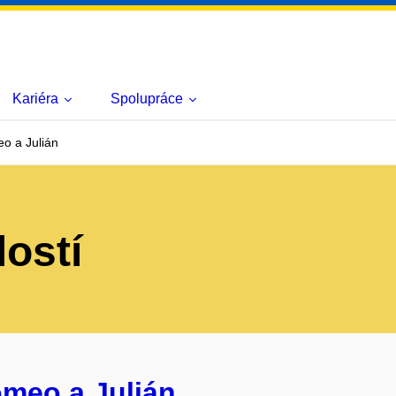
Kariéra
Spolupráce
o a Julián
lostí
omeo a Julián