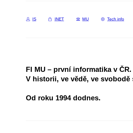
IS
INET
MU
Tech info
FI MU – první informatika v ČR.
V historii, ve vědě, ve svobodě 
Od roku 1994 dodnes.