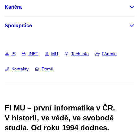
Kariéra
Spolupráce
IS
INET
MU
Tech info
FAdmin
Kontakty
Domů
FI MU – první informatika v ČR.
V historii, ve vědě, ve svobodě
studia.
Od roku 1994 dodnes.