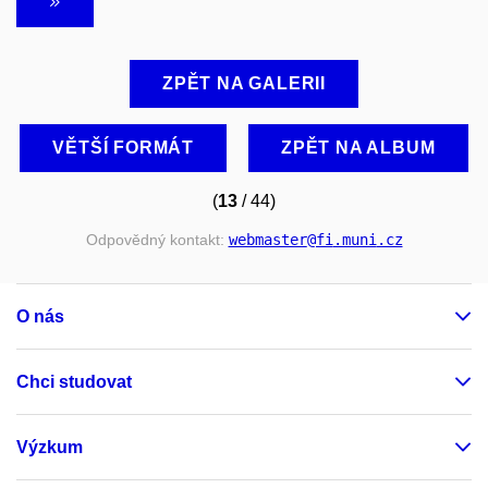
ZPĚT NA GALERII
VĚTŠÍ FORMÁT
ZPĚT NA ALBUM
(
13
/ 44)
Odpovědný kontakt:
webmaster
@fi
.muni
.cz
O nás
Chci studovat
Výzkum