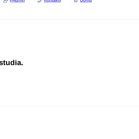
FAdmin
Kontakty
Domů
studia.