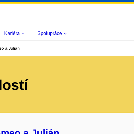
Kariéra
Spolupráce
o a Julián
lostí
omeo a Julián