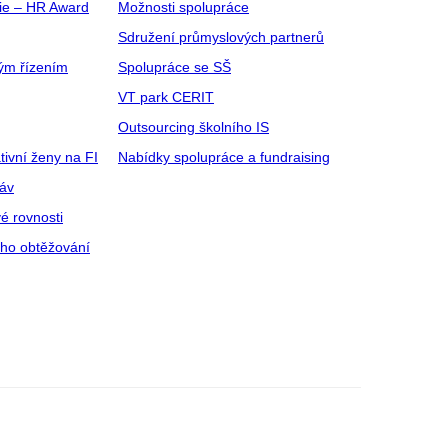
gie – HR Award
Možnosti spolupráce
Sdružení průmyslových partnerů
ým řízením
Spolupráce se SŠ
VT park CERIT
Outsourcing školního IS
tivní ženy na FI
Nabídky spolupráce a fundraising
ráv
é rovnosti
ího obtěžování