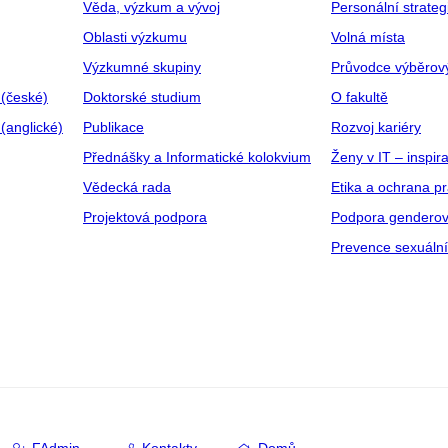
Věda, výzkum a vývoj
Personální strate
Oblasti výzkumu
Volná místa
Výzkumné skupiny
Průvodce výběrov
 (české)
Doktorské studium
O fakultě
(anglické)
Publikace
Rozvoj kariéry
Přednášky a Informatické kolokvium
Ženy v IT – inspira
Vědecká rada
Etika a ochrana p
Projektová podpora
Podpora genderov
Prevence sexuáln