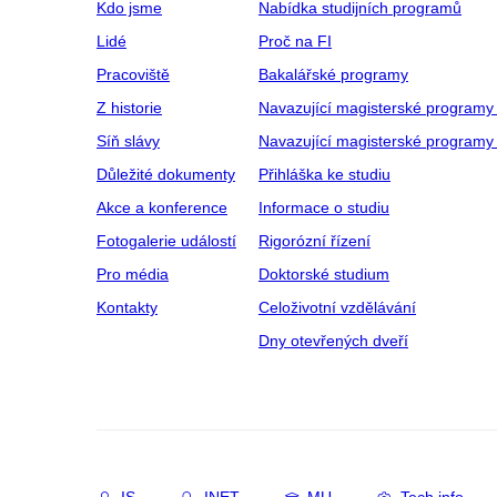
Kdo jsme
Nabídka studijních programů
Lidé
Proč na FI
Pracoviště
Bakalářské programy
Z historie
Navazující magisterské programy
Síň slávy
Navazující magisterské programy 
Důležité dokumenty
Přihláška ke studiu
Akce a konference
Informace o studiu
Fotogalerie událostí
Rigorózní řízení
Pro média
Doktorské studium
Kontakty
Celoživotní vzdělávání
Dny otevřených dveří