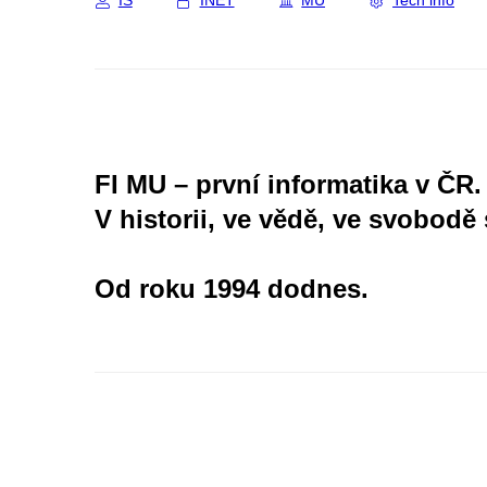
IS
INET
MU
Tech info
FI MU – první informatika v ČR.
V historii, ve vědě, ve svobodě 
Od roku 1994 dodnes.