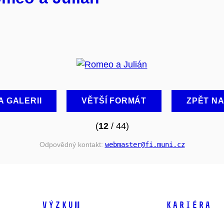
A GALERII
VĚTŠÍ FORMÁT
ZPĚT N
(
12
/ 44)
Odpovědný kontakt:
webmaster
@fi
.muni
.cz
VÝZKUM
KARIÉRA