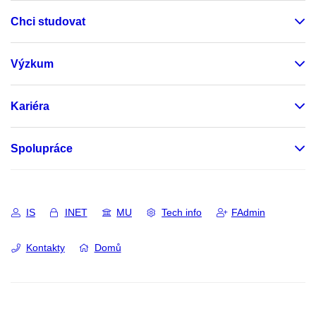
Chci studovat
Výzkum
Kariéra
Spolupráce
IS
INET
MU
Tech info
FAdmin
Kontakty
Domů