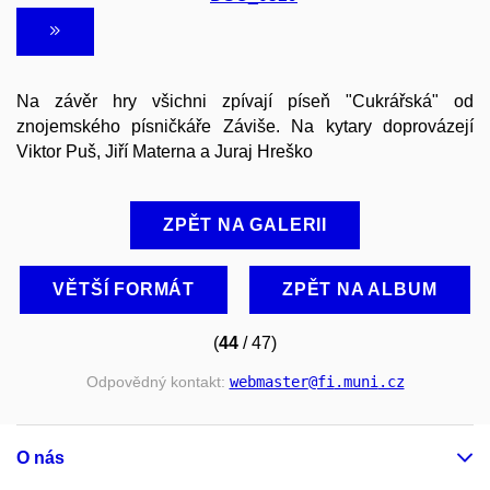
Na závěr hry všichni zpívají píseň "Cukrářská" od
znojemského písničkáře Záviše. Na kytary doprovázejí
Viktor Puš, Jiří Materna a Juraj Hreško
ZPĚT NA GALERII
VĚTŠÍ FORMÁT
ZPĚT NA ALBUM
(
44
/ 47)
Odpovědný kontakt:
webmaster
@fi
.muni
.cz
O nás