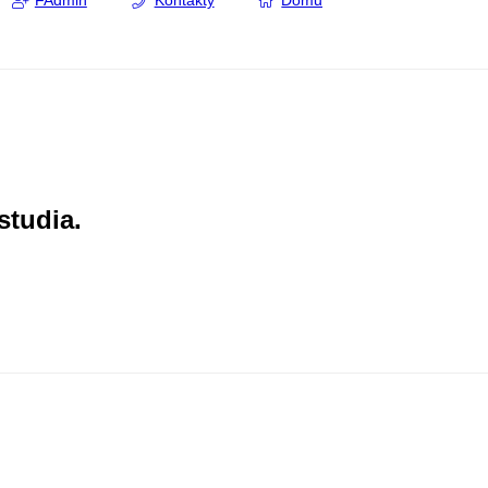
FAdmin
Kontakty
Domů
studia.