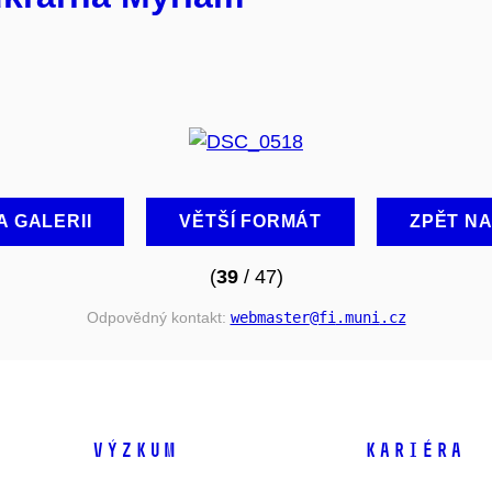
A GALERII
VĚTŠÍ FORMÁT
ZPĚT N
(
39
/ 47)
Odpovědný kontakt:
webmaster
@fi
.muni
.cz
VÝZKUM
KARIÉRA