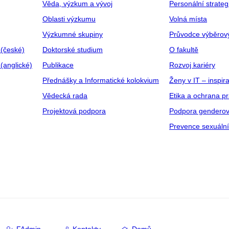
Věda, výzkum a vývoj
Personální strate
Oblasti výzkumu
Volná místa
Výzkumné skupiny
Průvodce výběrov
 (české)
Doktorské studium
O fakultě
(anglické)
Publikace
Rozvoj kariéry
Přednášky a Informatické kolokvium
Ženy v IT – inspira
Vědecká rada
Etika a ochrana p
Projektová podpora
Podpora genderov
Prevence sexuáln