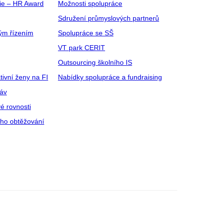
gie – HR Award
Možnosti spolupráce
Sdružení průmyslových partnerů
ým řízením
Spolupráce se SŠ
VT park CERIT
Outsourcing školního IS
tivní ženy na FI
Nabídky spolupráce a fundraising
ráv
é rovnosti
ího obtěžování