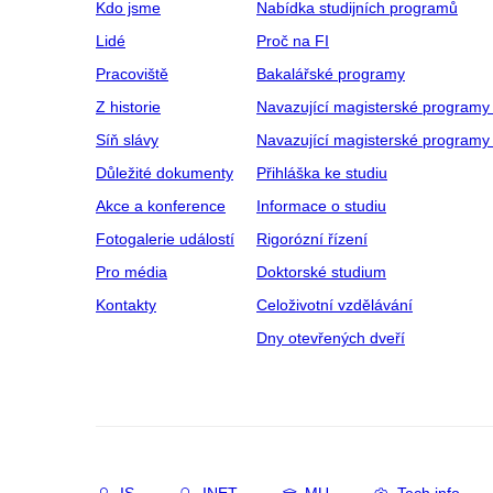
Kdo jsme
Nabídka studijních programů
Lidé
Proč na FI
Pracoviště
Bakalářské programy
Z historie
Navazující magisterské programy
Síň slávy
Navazující magisterské programy 
Důležité dokumenty
Přihláška ke studiu
Akce a konference
Informace o studiu
Fotogalerie událostí
Rigorózní řízení
Pro média
Doktorské studium
Kontakty
Celoživotní vzdělávání
Dny otevřených dveří