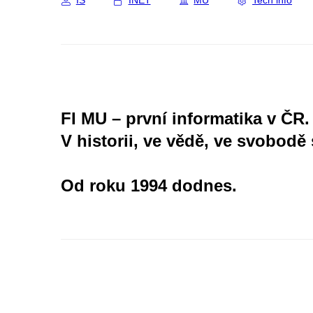
IS
INET
MU
Tech info
FI MU – první informatika v ČR.
V historii, ve vědě, ve svobodě 
Od roku 1994 dodnes.