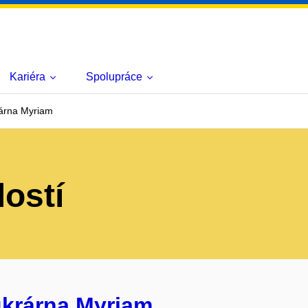
Kariéra
Spolupráce
rárna Myriam
lostí
ukrárna Myriam