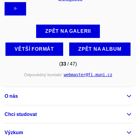
ZPĚT NA GALERII
VĚTŠÍ FORMÁT
ZPĚT NA ALBUM
(
33
/ 47)
Odpovědný kontakt:
webmaster
@fi
.muni
.cz
O nás
Chci studovat
Výzkum