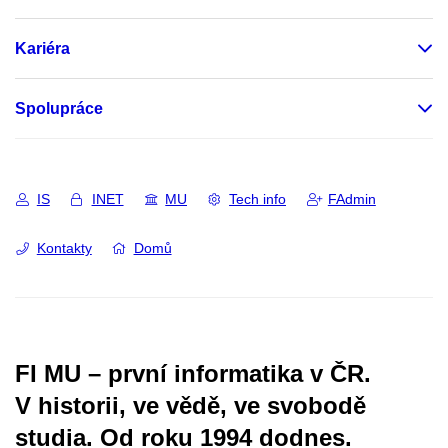
Kariéra
Spolupráce
IS
INET
MU
Tech info
FAdmin
Kontakty
Domů
FI MU – první informatika v ČR.
V historii, ve vědě, ve svobodě
studia.
Od roku 1994 dodnes.