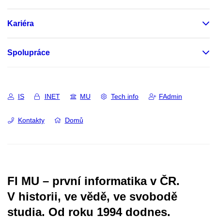
Kariéra
Spolupráce
IS
INET
MU
Tech info
FAdmin
Kontakty
Domů
FI MU – první informatika v ČR.
V historii, ve vědě, ve svobodě
studia.
Od roku 1994 dodnes.