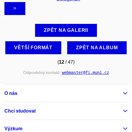
ZPĚT NA GALERII
VĚTŠÍ FORMÁT
ZPĚT NA ALBUM
(
12
/ 47)
Odpovědný kontakt:
webmaster
@fi
.muni
.cz
O nás
Chci studovat
Výzkum