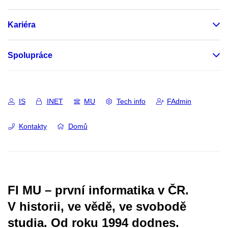
Kariéra
Spolupráce
IS
INET
MU
Tech info
FAdmin
Kontakty
Domů
FI MU – první informatika v ČR.
V historii, ve vědě, ve svobodě
studia.
Od roku 1994 dodnes.