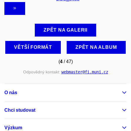
ZPĚT NA GALERII
VĚTŠÍ FORMÁT
ZPĚT NA ALBUM
(
4
/ 47)
Odpovědný kontakt:
webmaster
@fi
.muni
.cz
O nás
Chci studovat
Výzkum