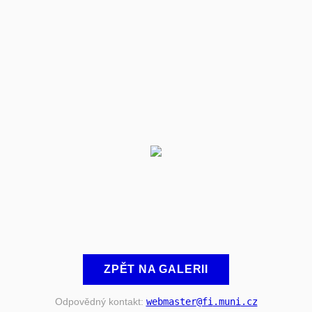
ZPĚT NA GALERII
Odpovědný kontakt:
webmaster
@fi
.muni
.cz