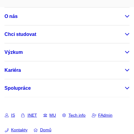
O nás
Chci studovat
Výzkum
Kariéra
Spolupráce
IS
INET
MU
Tech info
FAdmin
Kontakty
Domů