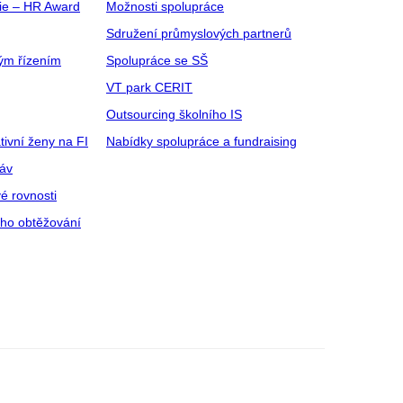
gie – HR Award
Možnosti spolupráce
Sdružení průmyslových partnerů
ým řízením
Spolupráce se SŠ
VT park CERIT
Outsourcing školního IS
tivní ženy na FI
Nabídky spolupráce a fundraising
ráv
é rovnosti
ího obtěžování