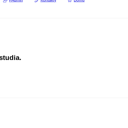
FAdmin
Kontakty
Domů
studia.