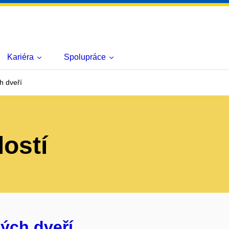
Kariéra
Spolupráce
h dveří
lostí
ých dveří