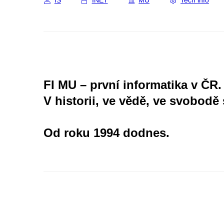
IS
INET
MU
Tech info
FI MU – první informatika v ČR.
V historii, ve vědě, ve svobodě 
Od roku 1994 dodnes.