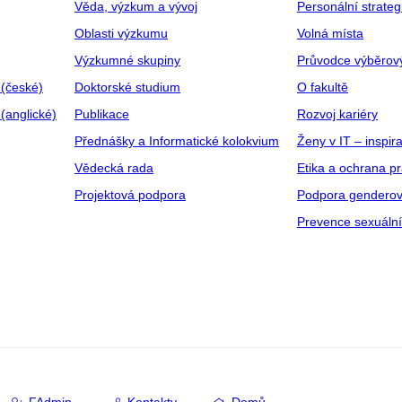
Věda, výzkum a vývoj
Personální strate
Oblasti výzkumu
Volná místa
Výzkumné skupiny
Průvodce výběrov
 (české)
Doktorské studium
O fakultě
(anglické)
Publikace
Rozvoj kariéry
Přednášky a Informatické kolokvium
Ženy v IT – inspira
Vědecká rada
Etika a ochrana p
Projektová podpora
Podpora genderov
Prevence sexuáln