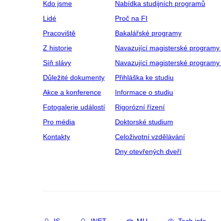
Kdo jsme
Nabídka studijních programů
Lidé
Proč na FI
Pracoviště
Bakalářské programy
Z historie
Navazující magisterské programy
Síň slávy
Navazující magisterské programy 
Důležité dokumenty
Přihláška ke studiu
Akce a konference
Informace o studiu
Fotogalerie událostí
Rigorózní řízení
Pro média
Doktorské studium
Kontakty
Celoživotní vzdělávání
Dny otevřených dveří