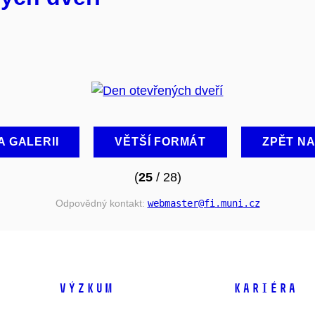
A GALERII
VĚTŠÍ FORMÁT
ZPĚT N
(
25
/ 28)
Odpovědný kontakt:
webmaster
@fi
.muni
.cz
VÝZKUM
KARIÉRA