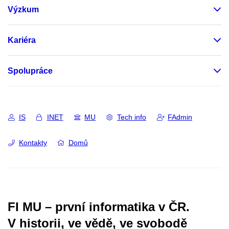
Výzkum
Kariéra
Spolupráce
IS
INET
MU
Tech info
FAdmin
Kontakty
Domů
FI MU – první informatika v ČR.
V historii, ve vědě, ve svobodě