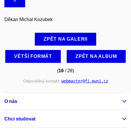
Děkan Michal Kozubek
ZPĚT NA GALERII
VĚTŠÍ FORMÁT
ZPĚT NA ALBUM
(
16
/ 28)
Odpovědný kontakt:
webmaster
@fi
.muni
.cz
O nás
Chci studovat