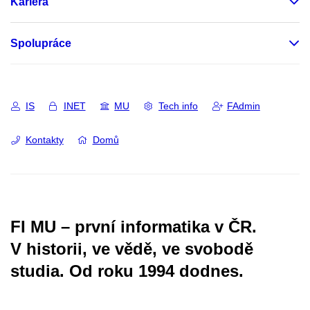
Kariéra
Spolupráce
IS
INET
MU
Tech info
FAdmin
Kontakty
Domů
FI MU – první informatika v ČR.
V historii, ve vědě, ve svobodě
studia.
Od roku 1994 dodnes.