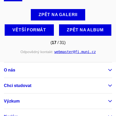
ZPĚT NA GALERII
VĚTŠÍ FORMÁT
ZPĚT NA ALBUM
(
17
/ 31)
Odpovědný kontakt:
webmaster
@fi
.muni
.cz
O nás
Chci studovat
Výzkum