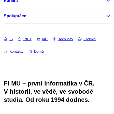
Kariéra
Spolupráce
IS
INET
MU
Tech info
FAdmin
Kontakty
Domů
FI MU – první informatika v ČR.
V historii, ve vědě, ve svobodě
studia.
Od roku 1994 dodnes.