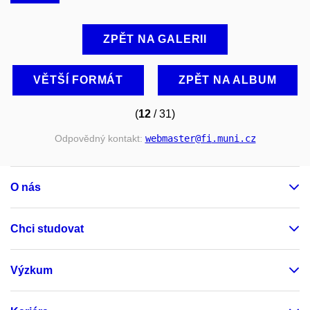
ZPĚT NA GALERII
VĚTŠÍ FORMÁT
ZPĚT NA ALBUM
(
12
/ 31)
Odpovědný kontakt:
webmaster
@fi
.muni
.cz
O nás
Chci studovat
Výzkum