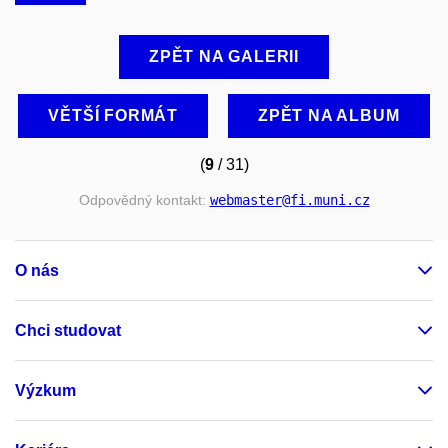
ZPĚT NA GALERII
VĚTŠÍ FORMÁT
ZPĚT NA ALBUM
(
9
/ 31)
Odpovědný kontakt:
webmaster
@fi
.muni
.cz
O nás
Chci studovat
Výzkum