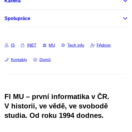
Kariéra
Spolupráce
IS
INET
MU
Tech info
FAdmin
Kontakty
Domů
FI MU – první informatika v ČR.
V historii, ve vědě, ve svobodě
studia.
Od roku 1994 dodnes.