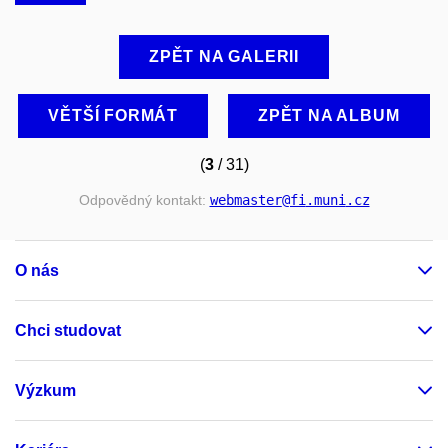
ZPĚT NA GALERII
VĚTŠÍ FORMÁT
ZPĚT NA ALBUM
(
3
/ 31)
Odpovědný kontakt:
webmaster
@fi
.muni
.cz
O nás
Chci studovat
Výzkum