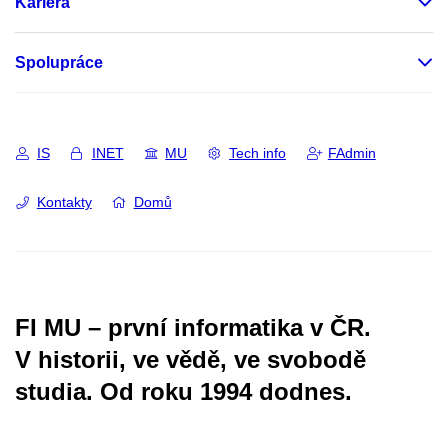
Kariéra
Spolupráce
IS
INET
MU
Tech info
FAdmin
Kontakty
Domů
FI MU – první informatika v ČR.
V historii, ve vědě, ve svobodě
studia.
Od roku 1994 dodnes.