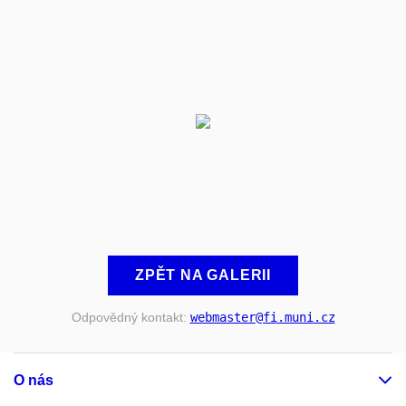
ZPĚT NA GALERII
Odpovědný kontakt:
webmaster
@fi
.muni
.cz
O nás