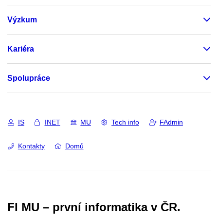
Výzkum
Kariéra
Spolupráce
IS
INET
MU
Tech info
FAdmin
Kontakty
Domů
FI MU – první informatika v ČR.