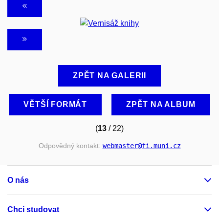
ZPĚT NA GALERII
VĚTŠÍ FORMÁT
ZPĚT NA ALBUM
(
13
/ 22)
Odpovědný kontakt:
webmaster
@fi
.muni
.cz
O nás
Chci studovat